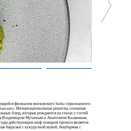
ющийся филиалом московского Selfie (признанного
staurants). Интернациональные рецепты, сезонные
ьных блюд, которые рождаются на глазах у гостей
нная Владимиром Мухиным и Анатолием Казаковым,
е годы действующим шеф-поваром проекта является
ные баурсаки с кукурузной мукой, бешбармак с