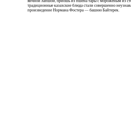
яичной лапшой, бриошь из пшена тары с мороженым из с
традиционные казахские блюда стали совершенно неузнава
произведение Нормана Фостера — башню Байтерек.