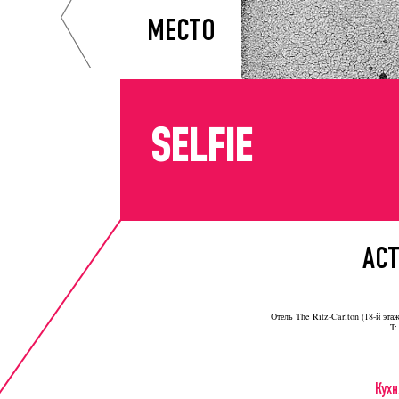
МЕСТО
SELFIE
АС
Отель The Ritz-Carlton (18-й эта
T:
Кухн