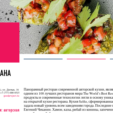
ТАНА
Панорамный ресторан современной авторской кухни, явля
ж), ул. Достык, 16
 +7 (777) 000 0515
одним из 100 лучших ресторанов мира The World’s Best Re
goodproject.kz
продукты и современные технологии легли в основу уникал
на открытой кухне ресторана. Кухня Selfie, сформирова
задала новый уровень всем заведениям города. Последни
Евгений Чеканин. Хамон, казы, рибай из конины, запечен
я: авторская