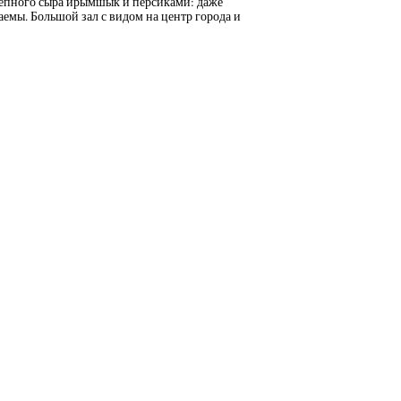
тепного сыра ирымшык и персиками: даже
емы. Большой зал с видом на центр города и