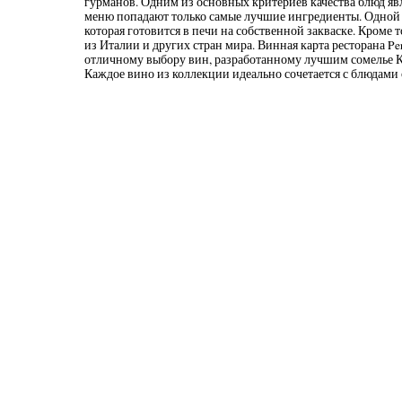
гурманов. Одним из основных критериев качества блюд явл
меню попадают только самые лучшие ингредиенты. Одной 
которая готовится в печи на собственной закваске. Кроме
из Италии и других стран мира. Винная карта ресторана P
отличному выбору вин, разработанному лучшим сомелье К
Каждое вино из коллекции идеально сочетается с блюдами 