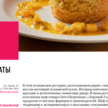
АТЫ
В этом итальянском ресторане, расположенном рядом с п
Ул. Гоголя, 87
 +7 (701) 081 2022
вкусом настоящей итальянской кухни. Интерьер выполнен
@percorso_almaty
красками и аутентичными элементами декора. В меню рест
исполнении шеф-повара Олега Петриченко («Хороший Год»
продуктов от местных фермеров и производителей. Шеф-п
тенденциям и экспериментируя со вкусовыми сочетаниями
 итальянская