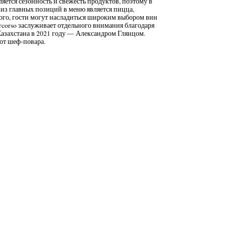
яется сезонность и свежесть продуктов, поэтому в
из главных позиций в меню является пицца,
 того, гости могут насладиться широким выбором вин
ercorso заслуживает отдельного внимания благодаря
азахстана в 2021 году — Александром Глянцом.
от шеф-повара.