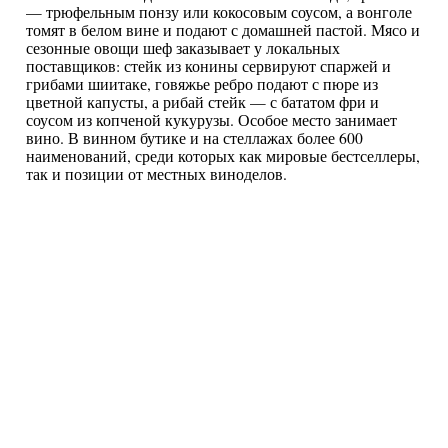
— трюфельным понзу или кокосовым соусом, а вонголе
томят в белом вине и подают с домашней пастой. Мясо и
сезонные овощи шеф заказывает у локальных
поставщиков: стейк из конины сервируют спаржей и
грибами шиитаке, говяжье ребро подают с пюре из
цветной капусты, а рибай стейк — с бататом фри и
соусом из копченой кукурузы. Особое место занимает
вино. В винном бутике и на стеллажах более 600
наименований, среди которых как мировые бестселлеры,
так и позиции от местных виноделов.