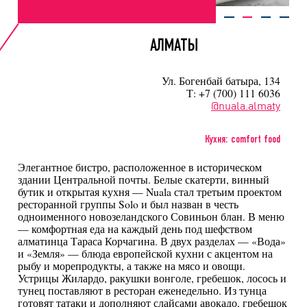
АЛМАТЫ
Ул. Богенбай батыра, 134
Т: +7 (700) 111 6036
@nuala.almaty
Кухня: comfort food
Элегантное бистро, расположенное в историческом
здании Центральной почты. Белые скатерти, винный
бутик и открытая кухня — Nuala стал третьим проектом
ресторанной группы Solo и был назван в честь
одноименного новозеландского Совиньон блан. В меню
— комфортная еда на каждый день под шефством
алматинца Тараса Корчагина. В двух разделах — «Вода»
и «Земля» — блюда европейской кухни с акцентом на
рыбу и морепродукты, а также на мясо и овощи.
Устрицы Жилардо, ракушки вонголе, гребешок, лосось и
тунец поставляют в ресторан еженедельно. Из тунца
готовят татаки и дополняют слайсами авокадо, гребешок