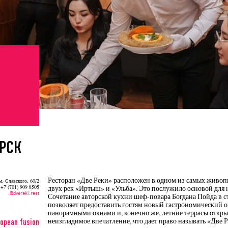
РСК
Ресторан «Две Реки» расположен в одном из самых живопи
м. Славского, 60/2
 +7 (701) 909 8505
двух рек «Иртыш» и «Ульба». Это послужило основой для н
@dvereki.rest
Сочетание авторской кухни шеф-повара Богдана Пойда в с
позволяет предоставить гостям новый гастрономический о
панорамными окнами и, конечно же, летние террасы откры
неизгладимое впечатление, что дает право называть «Две 
opean fusion