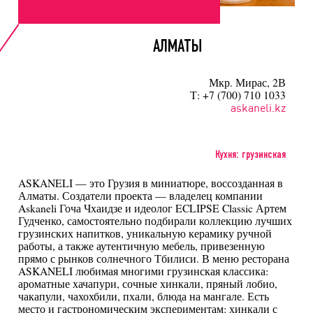
АЛМАТЫ
Мкр. Мирас, 2В
Т: +7 (700) 710 1033
askaneli.kz
Кухня: грузинская
ASKANELI — это Грузия в миниатюре, воссозданная в
Алматы. Создатели проекта — владелец компании
Askaneli Гоча Чхаидзе и идеолог ECLIPSE Classic Артем
Гудченко, самостоятельно подбирали коллекцию лучших
грузинских напитков, уникальную керамику ручной
работы, а также аутентичную мебель, привезенную
прямо с рынков солнечного Тбилиси. В меню ресторана
ASKANELI любимая многими грузинская классика:
ароматные хачапури, сочные хинкали, пряный лобио,
чакапули, чахохбили, пхали, блюда на мангале. Есть
место и гастрономическим экспериментам: хинкали с