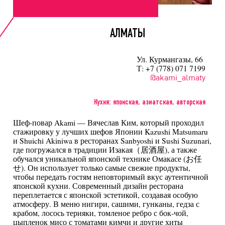
АЛМАТЫ
Ул. Курмангазы, 66
Т: +7 (778) 071 7199
@akami_almaty
Кухня: японская, азиатская, авторская
Шеф-повар Akami — Вячеслав Ким, который проходил
стажировку у лучших шефов Японии Kazushi Matsumaru
и Shuichi Akiniwa в ресторанах Sanbyoshi и Sushi Suzunari,
где погружался в традиции Изакая（居酒屋), а также
обучался уникальной японской технике Омакасе (お任
せ). Он использует только самые свежие продукты,
чтобы передать гостям неповторимый вкус аутентичной
японской кухни. Современный дизайн ресторана
переплетается с японской эстетикой, создавая особую
атмосферу. В меню нигири, сашими, гунканы, гедза с
крабом, лосось терияки, томленое ребро с бок-чой,
цыпленок мисо с томатами кимчи и другие хиты