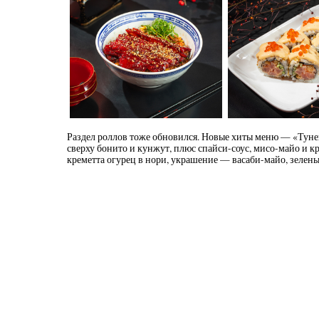
Раздел роллов тоже обновился. Новые хиты меню — «Тунец, 
сверху бонито и кунжут, плюс спайси-соус, мисо-майо и кр
креметта огурец в нори, украшение — васаби-майо, зелены