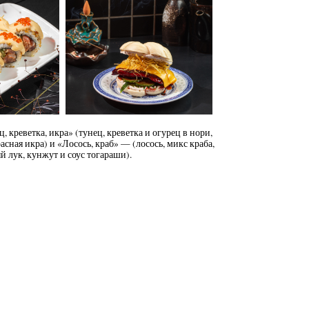
креветка, икра» (тунец, креветка и огурец в нори,
асная икра) и «Лосось, краб» — (лосось, микс краба,
й лук, кунжут и соус тогараши).