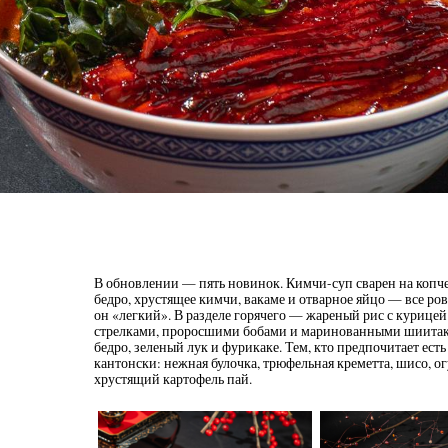
В обновлении — пять новинок. Кимчи-суп сварен на копче
бедро, хрустящее кимчи, вакаме и отварное яйцо — все ровн
он «легкий». В разделе горячего — жареный рис с курицей
стрелками, проросшими бобами и маринованными шиитаке 
бедро, зеленый лук и фурикаке. Тем, кто предпочитает есть
кантонски: нежная булочка, трюфельная креметта, шисо, ог
хрустящий картофель пай.