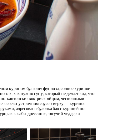
ном курином бульоне: фунчоза, сочное куриное
о так, как нужно супу, который не делает вид, что
 по-кантонски: вок-рис с яйцом, чесночными
в соево-устричном соусе, сверху — куриное
 руками, адресована булочка бао с курицей по-
урцы в васаби-дрессинге, тягучий чеддер и