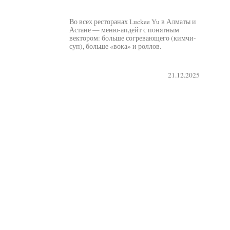
Во всех ресторанах Luckee Yu в Алматы и
Астане — меню-апдейт с понятным
вектором: больше согревающего (кимчи-
суп), больше «вока» и роллов.
21.12.2025