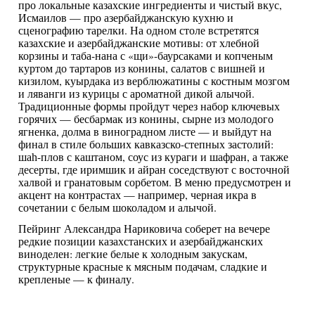
про локальные казахские ингредиенты и чистый вкус,
Исмаилов — про азербайджанскую кухню и
сценографию тарелки. На одном столе встретятся
казахские и азербайджанские мотивы: от хлебной
корзины и таба-нана с «щи»-баурсаками и копченым
куртом до тартаров из конины, салатов с вишней и
кизилом, куырдака из верблюжатины с костным мозгом
и ляванги из курицы с ароматной дикой алычой.
Традиционные формы пройдут через набор ключевых
горячих — бесбармак из конины, сырне из молодого
ягненка, долма в виноградном листе — и выйдут на
финал в стиле больших кавказско-степных застолий:
шаһ-плов с каштаном, соус из кураги и шафран, а также
десерты, где иримшик и айран соседствуют с восточной
халвой и гранатовым сорбетом. В меню предусмотрен и
акцент на контрастах — например, черная икра в
сочетании с белым шоколадом и алычой.
Пейринг Александра Нариковича соберет на вечере
редкие позиции казахстанских и азербайджанских
виноделен: легкие белые к холодным закускам,
структурные красные к мясным подачам, сладкие и
крепленые — к финалу.