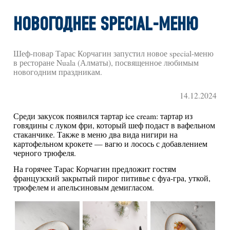
НОВОГОДНЕЕ SPECIAL-МЕНЮ
Шеф-повар Тарас Корчагин запустил новое special-меню
в ресторане Nuala (Алматы), посвященное любимым
новогодним праздникам.
14.12.2024
Среди закусок появился тартар ice cream: тартар из
говядины с луком фри, который шеф подаст в вафельном
стаканчике. Также в меню два вида нигири на
картофельном крокете — вагю и лосось с добавлением
черного трюфеля.
На горячее Тарас Корчагин предложит гостям
французский закрытый пирог питивье с фуа-гра, уткой,
трюфелем и апельсиновым демигласом.