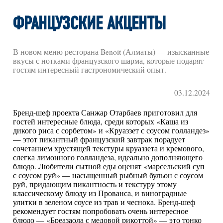
ФРАНЦУЗСКИЕ АКЦЕНТЫ
В новом меню ресторана Benoit (Алматы) — изысканные
вкусы с нотками французского шарма, которые подарят
гостям интересный гастрономический опыт.
03.12.2024
Бренд-шеф проекта Санжар Отарбаев приготовил для
гостей интересные блюда, среди которых «Каша из
дикого риса с сорбетом» и «Круаззет с соусом голландез»
— этот пикантный французский завтрак порадует
сочетанием хрустящей текстуры круаззета и кремового,
слегка лимонного голландеза, идеально дополняющего
блюдо. Любители сытной еды оценят «марсельский суп
с соусом руй» — насыщенный рыбный бульон с соусом
руй, придающим пикантность и текстуру этому
классическому блюду из Прованса, и виноградные
улитки в зеленом соусе из трав и чеснока. Бренд-шеф
рекомендует гостям попробовать очень интересное
блюдо — «Бреазаола с медовой рикоттой» — это тонко