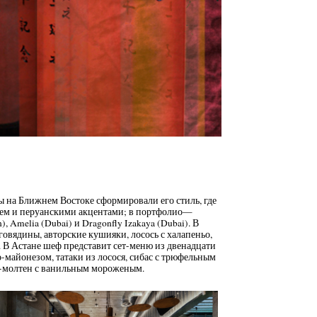
ты на Ближнем Востоке сформировали его стиль, где
нием и перуанскими акцентами; в портфолио—
), Amelia (Dubai) и Dragonfly Izakaya (Dubai). В
говядины, авторские кушияки, лосось с халапеньо,
 В Астане шеф представит сет-меню из двенадцати
со-майонезом, татаки из лосося, сибас с трюфельным
ча-молтен с ванильным мороженым.