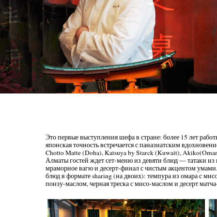
Это первые выступления шефа в стране: более 15 лет рабо
японская точность встречается с паназиатским вдохнове
Chotto Matte (Doha), Katsuya by Starck (Kuwait), Akiko(Oman
Алматы гостей ждет сет-меню из девяти блюд — татаки из 
мраморное вагю и десерт-финал с чистым акцентом умами.
блюд в формате sharing (на двоих): темпура из омара с ми
понзу-маслом, черная треска с мисо-маслом и десерт мат