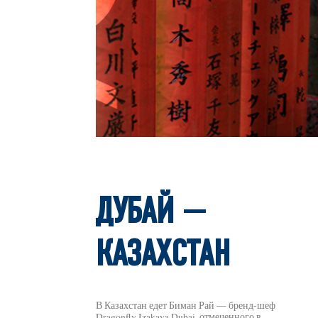
ДУБАЙ —
КАЗАХСТАН
В Казахстан едет Биман Рай — бренд-шеф
Dragonfly Izakaya Dubai, отмеченного в