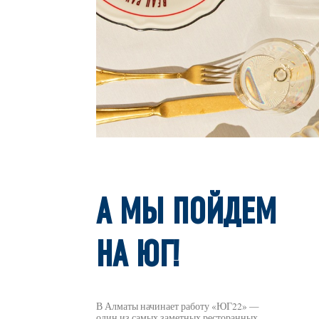
А МЫ ПОЙДЕМ
НА ЮГ!
В Алматы начинает работу «ЮГ22» —
один из самых заметных ресторанных