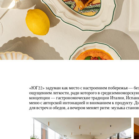
«ЮГ22» задуман как место с настроением побережья — без
ощущением легкости, ради которого в средиземноморскую 
концепции — гастрономические традиции Италии, Испании
меню с авторской интонацией и вниманием к продукту. Дн
для встреч и обедов, а вечером меняет ритм: музыка стано