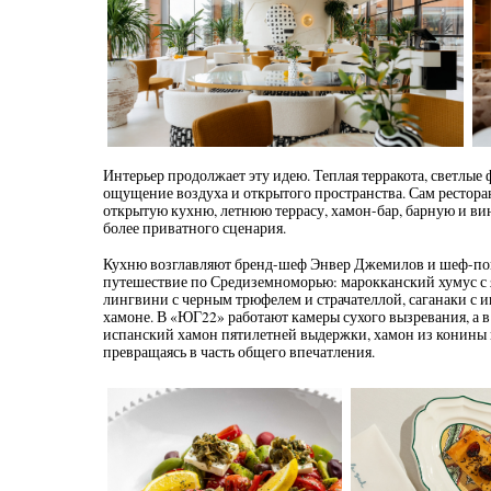
Интерьер продолжает эту идею. Теплая терракота, светлые 
ощущение воздуха и открытого пространства. Сам ресторан
открытую кухню, летнюю террасу, хамон-бар, барную и ви
более приватного сценария.
Кухню возглавляют бренд-шеф Энвер Джемилов и шеф-по
путешествие по Средиземноморью: марокканский хумус с я
лингвини с черным трюфелем и страчателлой, саганаки с 
хамоне. В «ЮГ22» работают камеры сухого вызревания, а в
испанский хамон пятилетней выдержки, хамон из конины и 
превращаясь в часть общего впечатления.