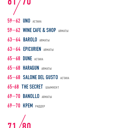
61
70
59—62
UNO
АСТАНА
59—62
WINE CAFE & SHOP
АЛМАТЫ
63—64
BAROLO
АЛМАТЫ
63—64
EPICURIEN
АЛМАТЫ
65—68
DUNE
АСТАНА
65—68
HARAGUN
АЛМАТЫ
65—68
SALONE DEL GUSTO
АСТАНА
65–68
THE SECRET
ШЫМКЕНТ
69—70
BANOLLO
АЛМАТЫ
69—70
КРЕМ
РИДДЕР
71
80