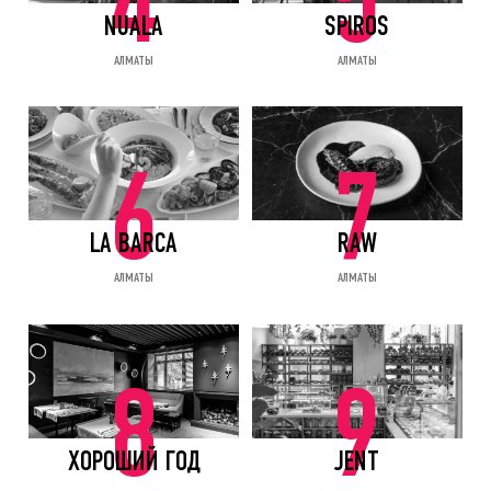
4
5
NUALA
SPIROS
АЛМАТЫ
АЛМАТЫ
6
7
LA BARCA
RAW
АЛМАТЫ
АЛМАТЫ
8
9
ХОРОШИЙ ГОД
JENT