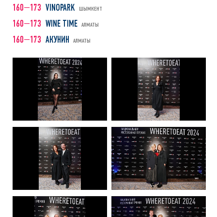
160—173
VINOPARK
ШЫМКЕНТ
160—173
WINE TIME
АЛМАТЫ
160—173
АКУНИН
АЛМАТЫ