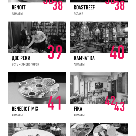
36
36
38
38
BENOIT
ROASTBEEF
АЛМАТЫ
АСТАНА
39
40
ДВЕ РЕКИ
КАМЧАТКА
УСТЬ-КАМЕНОГОРСК
АЛМАТЫ
42
41
43
BENEDICT MIX
FIKA
АЛМАТЫ
АЛМАТЫ