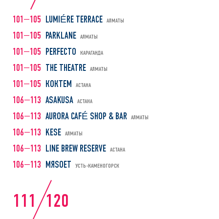
101—105
LUMIÉRE TERRACE
АЛМАТЫ
101—105
PARKLANE
АЛМАТЫ
101—105
PERFECTO
КАРАГАНДА
101—105
THE THEATRE
АЛМАТЫ
101—105
КОКТЕМ
АСТАНА
106—113
ASAKUSA
АСТАНА
106—113
AURORA CAFÉ SHOP & BAR
АЛМАТЫ
106—113
KESE
АЛМАТЫ
106—113
LINE BREW RESERVE
АСТАНА
106—113
МЯSOEТ
УСТЬ-КАМЕНОГОРСК
111
120