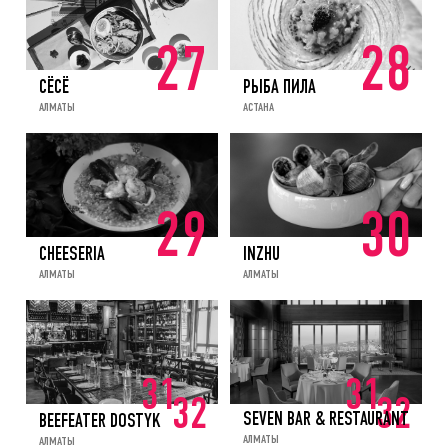
27
28
СЁСЁ
РЫБА ПИЛА
АЛМАТЫ
АСТАНА
29
30
CHEESERIA
INZHU
АЛМАТЫ
АЛМАТЫ
31
31
32
32
SEVEN BAR & RESTAURANT
BEEFEATER DOSTYK
АЛМАТЫ
АЛМАТЫ