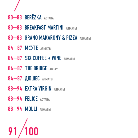
80—83
BERЁZKA
АСТАНА
80—83
BREAKFAST MARTINI
АЛМАТЫ
80—83
GRANO MAKARONY & PIZZA
АЛМАТЫ
84—87
MÖTE
АЛМАТЫ
84—87
SIX СOFFEE + WINE
АЛМАТЫ
84—87
THE BRIDGE
АКТАУ
84—87
ДЮШЕС
АЛМАТЫ
88—94
EXTRA VIRGIN
АЛМАТЫ
88—94
FELICE
АСТАНА
88—94
MOLLI
АЛМАТЫ
91
100