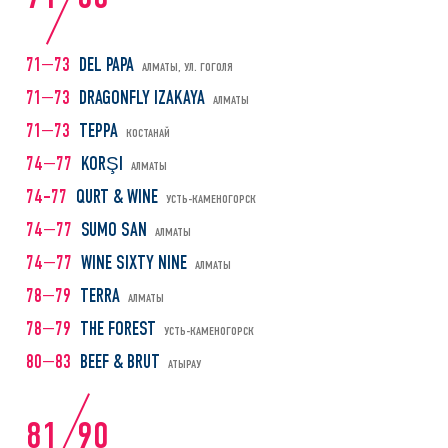
71—73
DEL PAPA
АЛМАТЫ, УЛ. ГОГОЛЯ
71—73
DRAGONFLY IZAKAYA
АЛМАТЫ
71—73
ТЕРРА
КОСТАНАЙ
74—77
KORŞI
АЛМАТЫ
74–77
QURT & WINE
УСТЬ-КАМЕНОГОРСК
74—77
SUMO SAN
АЛМАТЫ
74—77
WINE SIXTY NINE
АЛМАТЫ
78—79
TERRA
АЛМАТЫ
78—79
THE FOREST
УСТЬ-КАМЕНОГОРСК
80—83
BEEF & BRUT
АТЫРАУ
81
90