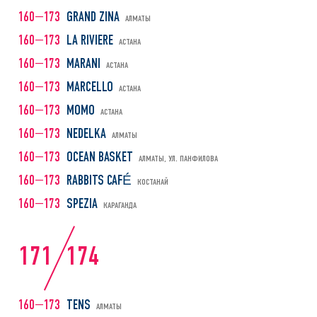
160—173
GRAND ZINA
АЛМАТЫ
160—173
LA RIVIERE
АСТАНА
160—173
MARANI
АСТАНА
160—173
MARCELLO
АСТАНА
160—173
MOMO
АСТАНА
160—173
NEDELKA
АЛМАТЫ
160—173
OCEAN BASKET
АЛМАТЫ, УЛ. ПАНФИЛОВА
160—173
RABBITS CAFÉ
КОСТАНАЙ
160—173
SPEZIA
КАРАГАНДА
171
174
160—173
TENS
АЛМАТЫ