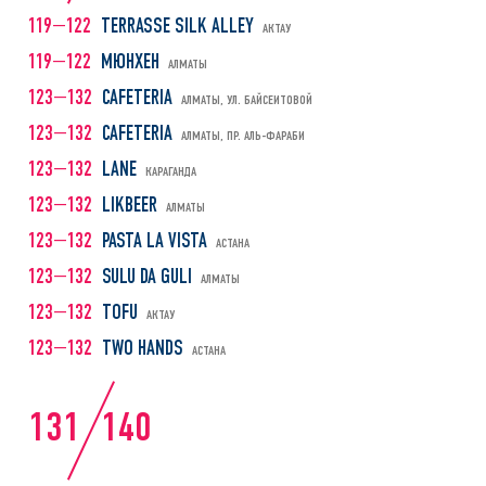
119—122
TERRASSE SILK ALLEY
АКТАУ
119—122
МЮНХЕН
АЛМАТЫ
123—132
CAFETERIA
АЛМАТЫ, УЛ. БАЙСЕИТОВОЙ
123—132
CAFETERIA
АЛМАТЫ, ПР. АЛЬ-ФАРАБИ
123—132
LANE
КАРАГАНДА
123—132
LIKBEER
АЛМАТЫ
123—132
PASTA LA VISTA
АСТАНА
123—132
SULU DA GULI
АЛМАТЫ
123—132
TOFU
АКТАУ
123—132
TWO HANDS
АСТАНА
131
140